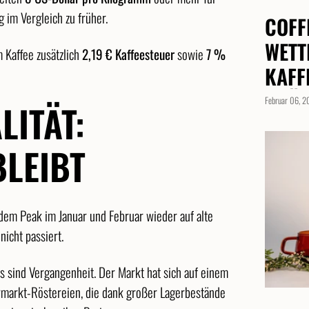
 im Vergleich zu früher.
COFF
WETT
 Kaffee zusätzlich
2,19 € Kaffeesteuer
sowie
7 %
KAFF
PRÄZ
Februar 06, 
LITÄT:
LEIBT
h dem Peak im Januar und Februar wieder auf alte
nicht passiert.
ls sind Vergangenheit. Der Markt hat sich auf einem
rmarkt-Röstereien, die dank großer Lagerbestände