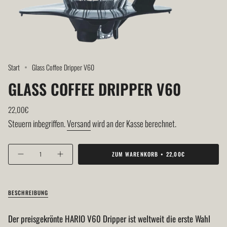
Start
Glass Coffee Dripper V60
GLASS COFFEE DRIPPER V60
Regulärer
22,00€
Preis
Steuern inbegriffen.
Versand
wird an der Kasse berechnet.
{"in_cart_html"=>"
ZUM WARENKORB
22,00€
Menge
Erhöhen
<span
für
Schaltfläche
Glass
Menge
class=\"quantity-
Coffee
-
Dripper
Glass
V60
Coffee
cart\">
verringern
Dripper
BESCHREIBUNG
V60">
{{
quantity
Der preisgekrönte HARIO V60 Dripper ist weltweit die erste Wahl
}}