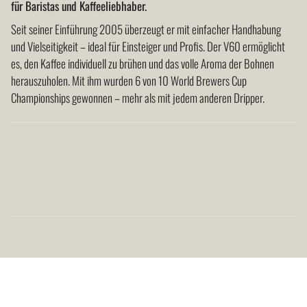
für Baristas und Kaffeeliebhaber.
</span>
Seit seiner Einführung 2005 überzeugt er mit einfacher Handhabung
im
und Vielseitigkeit – ideal für Einsteiger und Profis. Der V60 ermöglicht
Warenkorb",
es, den Kaffee individuell zu brühen und das volle Aroma der Bohnen
"decrease"=>"Menge
herauszuholen. Mit ihm wurden 6 von 10 World Brewers Cup
für
Championships gewonnen – mehr als mit jedem anderen Dripper.
{{
product
}}
verringern",
"multiples_of"=>"Schritte
von
{{
quantity
}}",
"minimum_of"=>"Minimum
von
{{
quantity