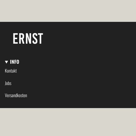
INFO
Kontakt
Jobs
Versandkosten
SPRACHE
Deutsch
© ERNST Kaffeeröster 2026
Impressum
Datenschutzerklärung
AGB