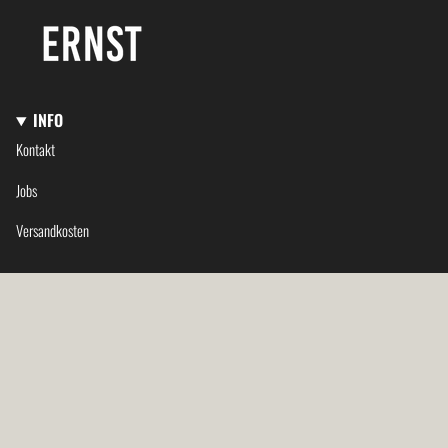
INFO
Kontakt
Jobs
Versandkosten
SPRACHE
Deutsch
© ERNST Kaffeeröster 2026
Impressum
Datenschutzerklärung
AGB
Widerrufsbelehrung
Vertrag wiederrufen