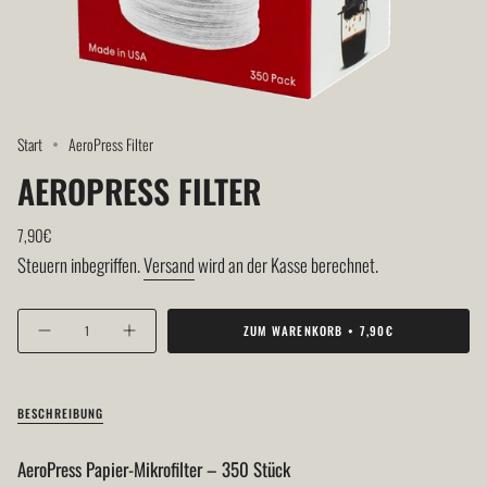
Start
AeroPress Filter
AEROPRESS FILTER
Regulärer
7,90€
Preis
Steuern inbegriffen.
Versand
wird an der Kasse berechnet.
{"in_cart_html"=>"
ZUM WARENKORB
7,90€
Menge
Erhöhen
<span
für
Schaltfläche
AeroPress
Menge
class=\"quantity-
Filter
-
verringern
AeroPress
Filter">
cart\">
BESCHREIBUNG
{{
quantity
AeroPress Papier-Mikrofilter – 350 Stück
}}