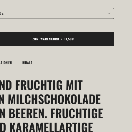
0 g
ZUM WARENKORB
11,50€
ATIONEN
INHALT
ND FRUCHTIG MIT
N MILCHSCHOKOLADE
N BEEREN. FRUCHTIGE
D KARAMELLARTIGE