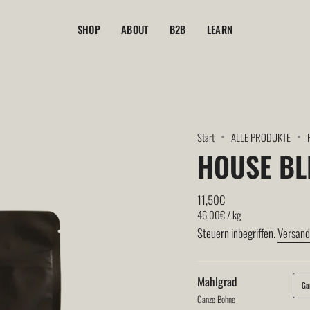
SHOP
ABOUT
B2B
LEARN
Start
ALLE PRODUKTE
HOUSE BL
Regulärer
11,50€
Einheitspreis
pro
Preis
46,00€
/
kg
Steuern inbegriffen.
Versand
Mahlgrad
Ga
Ganze Bohne